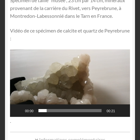
Spécimen de taille “musée”, 23 cm par 14 cm, minéraux
provenant de la carrière du Rivet, vers Peyrebrune, à
Montredon-Labessonnié dans le Tarn en France.
Vidéo de ce spécimen de calcite et quartz de Peyrebrune
:
Lecteur
vidéo
00:00
00:21
.
Informations complémentaires