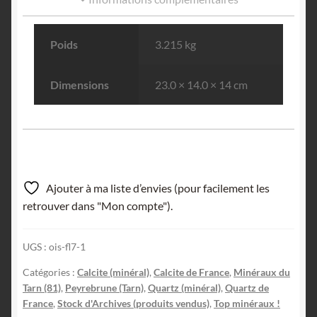
Poids
3.215 kg
Dimensions
23.0 × 14.0 × 14 cm
Ajouter à ma liste d’envies (pour facilement les
retrouver dans "Mon compte").
UGS :
ois-fl7-1
Catégories :
Calcite (minéral)
,
Calcite de France
,
Minéraux du
Tarn (81)
,
Peyrebrune (Tarn)
,
Quartz (minéral)
,
Quartz de
France
,
Stock d'Archives (produits vendus)
,
Top minéraux !