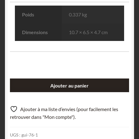
Poids
0.337 kg
Dimensions
10.7 × 6.5 × 4.7 cm
quantité
Ajouter au panier
de
Calcite
flottant,
Ajouter à ma liste d’envies (pour facilement les
carrière
retrouver dans "Mon compte").
de
Glageon,
UGS :
gui-76-1
Avesnois,