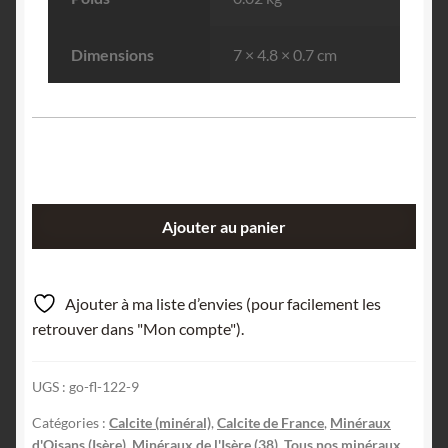
Dimensions
7 × 4.8 × 0.7 cm
quantité
Ajouter au panier
de
Calcite
Papier
Ajouter à ma liste d’envies (pour facilement les
Spath,
retrouver dans "Mon compte").
Combe
de
UGS :
go-fl-122-9
la
Selle,
Catégories :
Calcite (minéral)
,
Calcite de France
,
Minéraux
Oisans,
d'Oisans (Isère)
,
Minéraux de l'Isère (38)
,
Tous nos minéraux