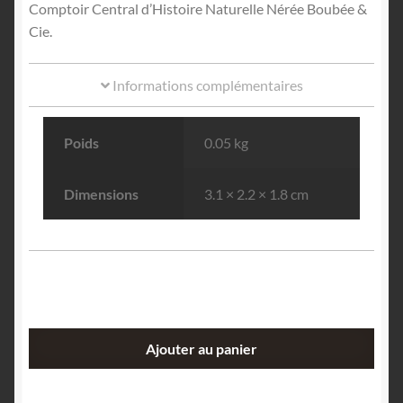
Comptoir Central d’Histoire Naturelle Nérée Boubée &
Cie.
Informations complémentaires
Poids
0.05 kg
Dimensions
3.1 × 2.2 × 1.8 cm
quantité
Ajouter au panier
de
Cassitérite,