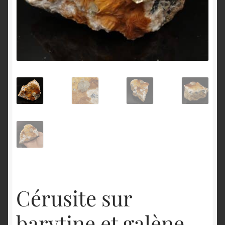
English
Cérusite sur
barytine et galène,