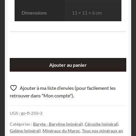
Dimensions
11 × 11 × 6 cm
quantité
Ajouter au panier
de
Cérusite
sur
Ajouter à ma liste d’envies (pour facilement les
barytine
retrouver dans "Mon compte").
et
galène,
UGS :
go-fl-250-3
Mibladen,
Maroc.
Catégories :
Baryte - Barytine (minéral)
,
Cérusite (minéral)
,
Galène (minéral)
,
Minéraux du Maroc
,
Tous nos minéraux en