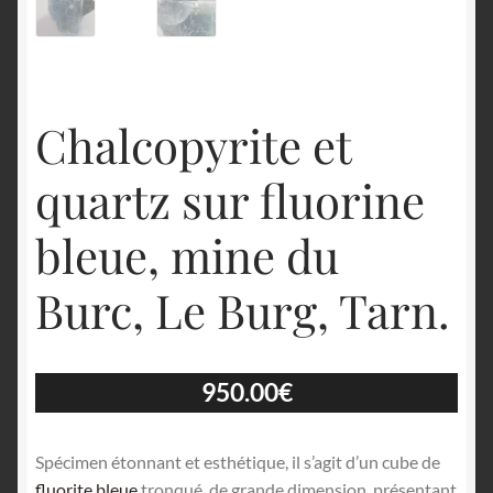
Chalcopyrite et
quartz sur fluorine
bleue, mine du
Burc, Le Burg, Tarn.
950.00
€
Spécimen étonnant et esthétique, il s’agit d’un cube de
fluorite bleue
tronqué, de grande dimension, présentant