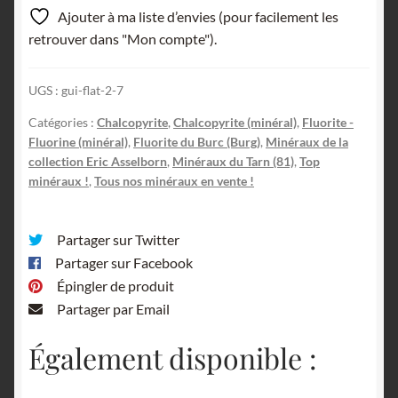
et
Ajouter à ma liste d’envies (pour facilement les
quartz
retrouver dans "Mon compte").
sur
fluorine
UGS :
gui-flat-2-7
bleue,
mine
Catégories :
Chalcopyrite
,
Chalcopyrite (minéral)
,
Fluorite -
du
Fluorine (minéral)
,
Fluorite du Burc (Burg)
,
Minéraux de la
Burc,
collection Eric Asselborn
,
Minéraux du Tarn (81)
,
Top
minéraux !
,
Tous nos minéraux en vente !
Le
Burg,
Tarn.
Partager sur Twitter
Partager sur Facebook
Épingler de produit
Partager par Email
Également disponible :