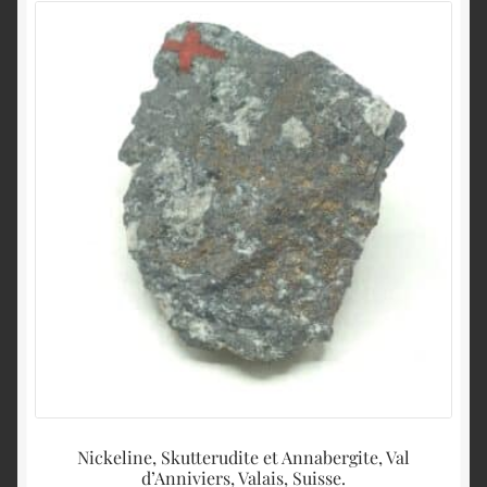
Nickeline, Skutterudite et Annabergite, Val
T
d’Anniviers, Valais, Suisse.