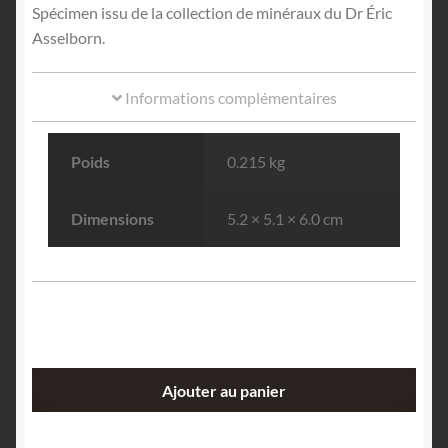
Spécimen issu de la collection de minéraux du Dr Éric
Asselborn.
Informations complémentaires
Poids
0.215 kg
Dimensions
5.2 × 5.1 × 6.0 cm
quantité
Ajouter au panier
de
Chalcopyrite