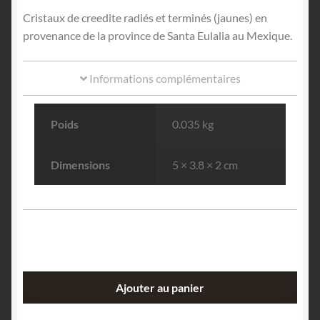
Cristaux de creedite radiés et terminés (jaunes) en
provenance de la province de Santa Eulalia au Mexique.
Informations complémentaires
Poids
0.035 kg
Dimensions
5 × 3.8 × 2 cm
quantité
Ajouter au panier
de
Creedite,