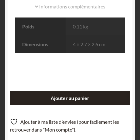
Informations complémentaires
Poids
0.11 kg
Dimensions
4 × 2.7 × 2.6 cm
quantité
Ajouter au panier
de
Cristal
de
Ajouter à ma liste d’envies (pour facilement les
Galène,
retrouver dans "Mon compte").
Pont-