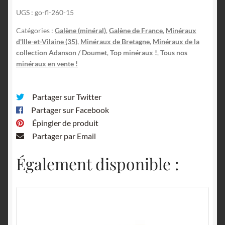
Péan,
UGS :
go-fl-260-15
Ille-
et-
Catégories :
Galène (minéral)
,
Galène de France
,
Minéraux
Vilaine,
d'Ille-et-Vilaine (35)
,
Minéraux de Bretagne
,
Minéraux de la
Bretagne.
collection Adanson / Doumet
,
Top minéraux !
,
Tous nos
minéraux en vente !
Partager sur Twitter
Partager sur Facebook
Épingler de produit
Partager par Email
Également disponible :