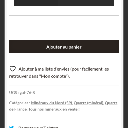
quantité
Ajouter au panier
de
Cristaux
de
Ajouter à ma liste d’envies (pour facilement les
quartz
retrouver dans "Mon compte").
dans
septaria,
UGS :
gui-76-8
Vieux-
Condé,
Catégories :
Minéraux du Nord (59)
,
Quartz (minéral)
,
Quartz
Nord.
de France
,
Tous nos minéraux en vente !
Partager sur Twitter