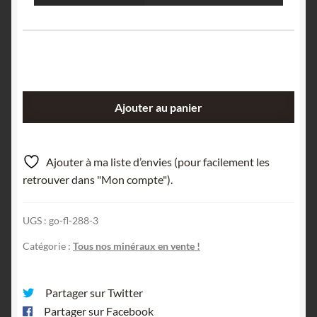
quantité
Ajouter au panier
de
Wollastonite,
Diana,
Ajouter à ma liste d’envies (pour facilement les
Lewis
retrouver dans "Mon compte").
County,
New-
UGS :
go-fl-288-3
York,
USA
Catégorie :
Tous nos minéraux en vente !
(États-
Unis).
Partager sur Twitter
Partager sur Facebook