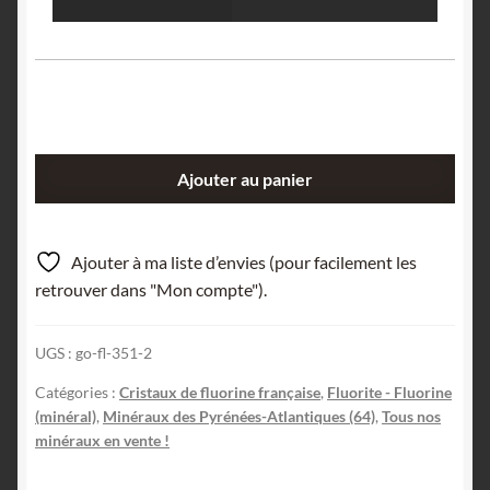
quantité
Ajouter au panier
de
Fluorite
(Fluorine),
Ajouter à ma liste d’envies (pour facilement les
Arbouet,
retrouver dans "Mon compte").
Pyrénées-
Atlantiques.
UGS :
go-fl-351-2
Catégories :
Cristaux de fluorine française
,
Fluorite - Fluorine
(minéral)
,
Minéraux des Pyrénées-Atlantiques (64)
,
Tous nos
minéraux en vente !