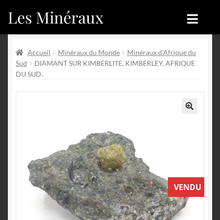
Les Minéraux
Aller
Aller
à
au
la
contenu
Accueil
Accueil
navigation
Accueil
Minéraux du Monde
Minéraux d'Afrique du
Sud
DIAMANT SUR KIMBERLITE, KIMBERLEY, AFRIQUE
Catégories
Boutique
DU SUD.
Nouveautés
Nouveautés
Achat
Blog
🔍
Mon compte
Achat
Blog
Contactez-nous
VENDU
Sites amis
Français