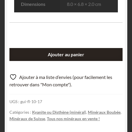
Dimensions
8.0 × 6.8 × 2.0 cm
quantité
Ajouter au panier
de
Disthène
gemme
Ajouter à ma liste d’envies (pour facilement les
sur
retrouver dans "Mon compte").
Paragonite,
Monte
UGS :
gui-fl-10-17
Campione,
Tessin,
Catégories :
Kyanite ou Disthène (minéral)
,
Minéraux Boubée
,
Suisse.
Minéraux de Suisse
,
Tous nos minéraux en vente !