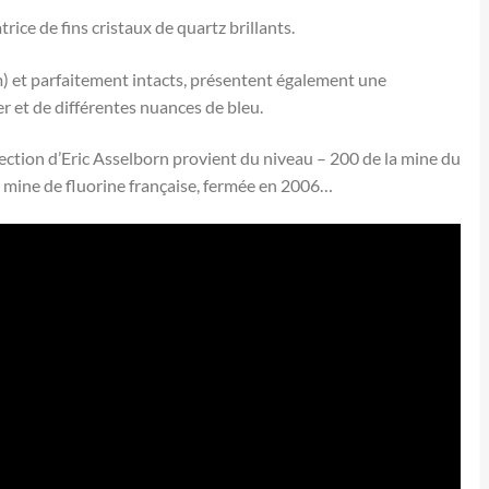
rice de fins cristaux de quartz brillants.
 cm) et parfaitement intacts, présentent également une
r et de différentes nuances de bleu.
lection d’Eric Asselborn provient du niveau – 200 de la mine du
re mine de fluorine française, fermée en 2006…