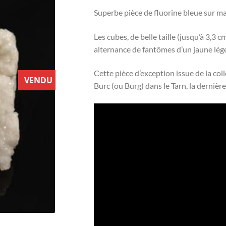
Superbe pièce de fluorine bleue sur mat
Les cubes, de belle taille (jusqu’à 3,3
alternance de fantômes d’un jaune lége
Cette pièce d’exception issue de la col
VENDU
Burc (ou Burg) dans le Tarn, la derniè
Lecteur
vidéo