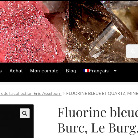
Reche
Reche
pour :
s
Achat
Mon compte
Blog
Français
 de la collection Eric Asselborn
FLUORINE BLEUE ET QUARTZ, MINE
Fluorine bleu
Burc, Le Burg
🔍