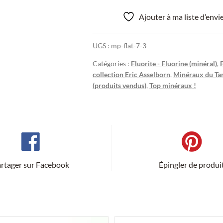
Ajouter à ma liste d’env
UGS :
mp-flat-7-3
Catégories :
Fluorite - Fluorine (minéral)
,
collection Eric Asselborn
,
Minéraux du Tar
(produits vendus)
,
Top minéraux !
rtager sur Facebook
Épingler de produi