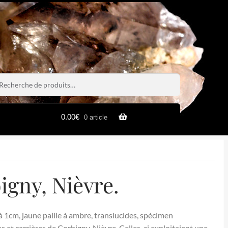
rche
rche
0.00
€
0 article
igny, Nièvre.
 1cm, jaune paille à ambre, translucides, spécimen
 et carrières de Corbigny, Nièvre. Celles-ci exploitaient une