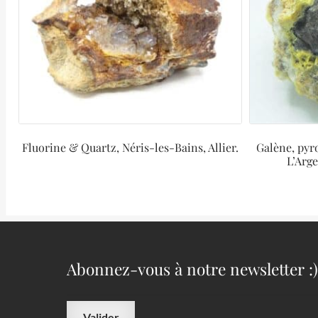
Fluorine & Quartz, Néris-les-Bains, Allier.
Galène, pyr
L’Arge
Abonnez-vous à notre newsletter :)