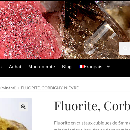
Reche
Reche
pour :
s
Achat
Mon compte
Blog
Français
 (minéral)
FLUORITE, CORBIGNY, NIÈVRE.
Fluorite, Corb
🔍
Fluorite en cristaux cubiques de 5mm à
minéralogique issu des anciennes mines