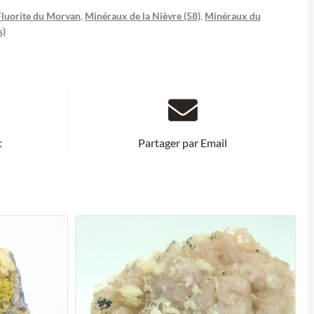
Fluorite du Morvan
,
Minéraux de la Nièvre (58)
,
Minéraux du
s)
t
Partager par Email