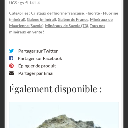
UGS :
go-fl-141-4
Chatelard,
Jarrier,
Catégories :
Cristaux de fluorine française
,
Fluorite - Fluorine
Maurienne,
(minéral)
,
Galène (minéral)
,
Galène de France
,
Minéraux de
Savoie.
Maurienne (Savoie)
,
Minéraux de Savoie (73)
,
Tous nos
minéraux en vente !
Partager sur Twitter
Partager sur Facebook
Épingler de produit
Partager par Email
Également disponible :