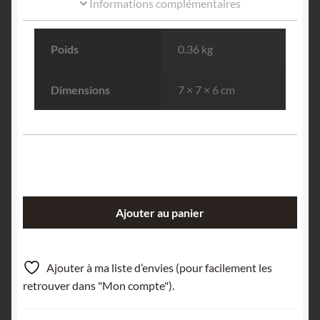
Informations complémentaires
Poids
0.36 kg
Dimensions
7 × 7 × 6 cm
quantité
Ajouter au panier
de
Fluorite
et
Ajouter à ma liste d’envies (pour facilement les
Galène,
retrouver dans "Mon compte").
Le
Grand