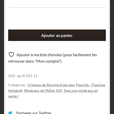
quantité
Ajouter au panier
de
Fluorite,
Néris-
Ajouter à ma liste d’envies (pour facilement les
les-
retrouver dans "Mon compte").
Bains,
Allier,
UGS :
go-fl-241-11
Auvergne.
Catégories :
Cristaux de fluorine française
,
Fluorite - Fluorine
(minéral)
,
Minéraux de l'Allier (03)
,
Tous nos minéraux en
vente !
Partager sur Twitter