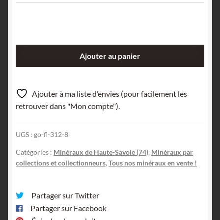
quantité
Ajouter au panier
de
Molybdate
de
Ajouter à ma liste d’envies (pour facilement les
Plomb,
retrouver dans "Mon compte").
Usine
du
UGS :
go-fl-312-8
Giffre,
Haute-
Catégories :
Minéraux de Haute-Savoie (74)
,
Minéraux par
Savoie.
collections et collectionneurs
,
Tous nos minéraux en vente !
Partager sur Twitter
Partager sur Facebook