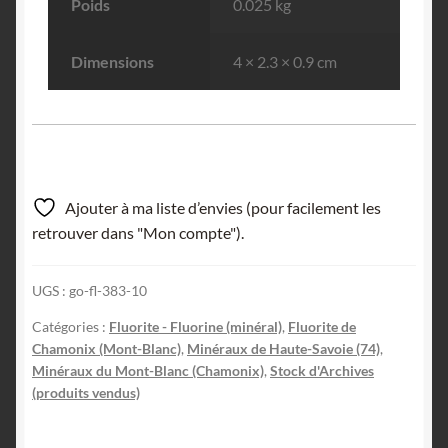
Poids
0.025 kg
Dimensions
4 × 2.3 × 0.9 cm
Ajouter à ma liste d’envies (pour facilement les
retrouver dans "Mon compte").
UGS :
go-fl-383-10
Catégories :
Fluorite - Fluorine (minéral)
,
Fluorite de
Chamonix (Mont-Blanc)
,
Minéraux de Haute-Savoie (74)
,
Minéraux du Mont-Blanc (Chamonix)
,
Stock d'Archives
(produits vendus)