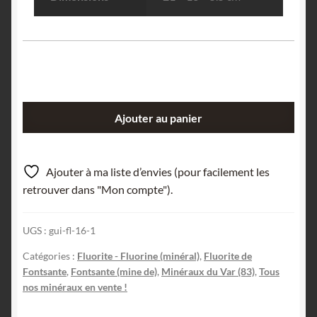
quantité
Ajouter au panier
de
Fluorite
(sceptre),
Ajouter à ma liste d’envies (pour facilement les
mine
retrouver dans "Mon compte").
de
Fontsante,
UGS :
gui-fl-16-1
Tanneron,
Var.
Catégories :
Fluorite - Fluorine (minéral)
,
Fluorite de
Fontsante
,
Fontsante (mine de)
,
Minéraux du Var (83)
,
Tous
nos minéraux en vente !