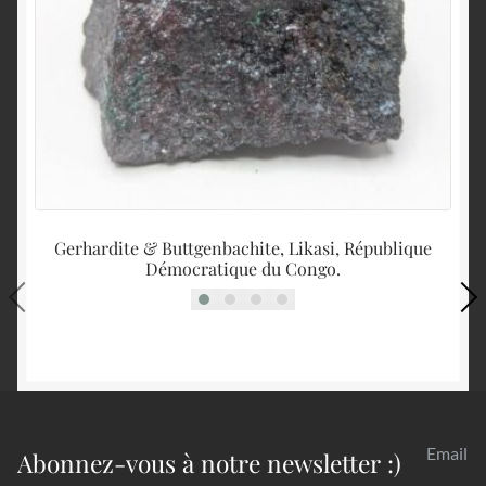
Gerhardite & Buttgenbachite, Likasi, République
Q
Démocratique du Congo.
Email
Abonnez-vous à notre newsletter :)