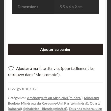
Dimensions
5.5 × 4 × 2 cm
quantité
Ajouter au panier
de
Arsénopyrite,
Pyrite,
Ajouter à ma liste d’envies (pour facilement les
Quartz
retrouver dans "Mon compte").
et
Sphalérite,
UGS :
go-fl-107-12
Cornouailles
(Cornwall),
Catégories :
Arsénopyrite ou Mispickel (minéral)
,
Minéraux
Royaume-
Boubée
,
Minéraux du Royaume-Uni
,
Pyrite (minéral)
,
Quartz
Uni.
(minéral)
,
Sphalérite - Blende (minéral)
,
Tous nos minéraux en