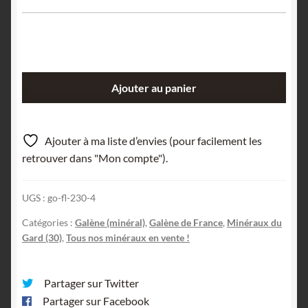
quantité
Ajouter au panier
de
Galène,
Durfort,
Ajouter à ma liste d’envies (pour facilement les
Gard.
retrouver dans "Mon compte").
UGS :
go-fl-230-4
Catégories :
Galène (minéral)
,
Galène de France
,
Minéraux du
Gard (30)
,
Tous nos minéraux en vente !
Partager sur Twitter
Partager sur Facebook