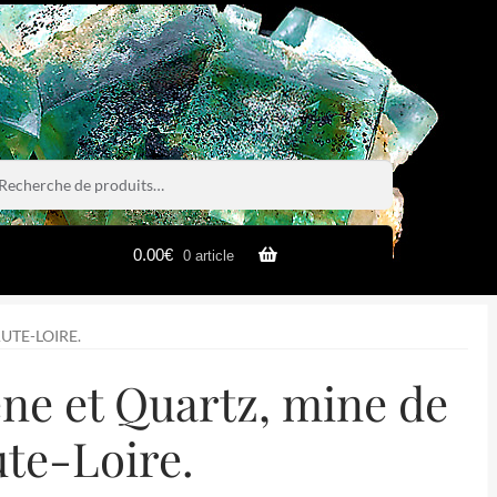
rche
rche
0.00
€
0 article
UTE-LOIRE.
ène et Quartz, mine de
ute-Loire.