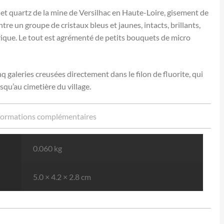
 et quartz de la mine de Versilhac en Haute-Loire, gisement de
re un groupe de cristaux bleus et jaunes, intacts, brillants,
rique. Le tout est agrémenté de petits bouquets de micro
 galeries creusées directement dans le filon de fluorite, qui
qu’au cimetière du village.
formations complémentaires
0.060 kg
5.0 × 4.2 × 2.8 cm