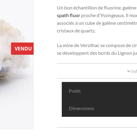
Un bon échantillon de fluorine, galène
spath fluor
proche d’Yssingeaux. Il mont
associés à un cube de galène centimét
cristaux de quartz.
La mine de Versilhac se compose de cinq
VENDU
se développent des bords du Lignon jus
In
Poids
Dimensions