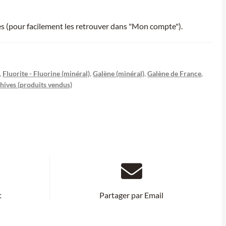
ies (pour facilement les retrouver dans "Mon compte").
,
Fluorite - Fluorine (minéral)
,
Galène (minéral)
,
Galène de France
,
hives (produits vendus)
t
Partager par Email