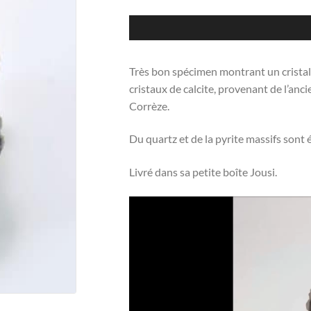
Très bon spécimen montrant un cristal 
cristaux de calcite, provenant de l’anc
Corrèze.
Du quartz et de la pyrite massifs sont
Livré dans sa petite boîte Jousi.
Lecteur
vidéo