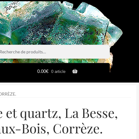
rche
rche
0.00
€
0 article
CORRÈZE.
e et quartz, La Besse,
aux-Bois, Corrèze.