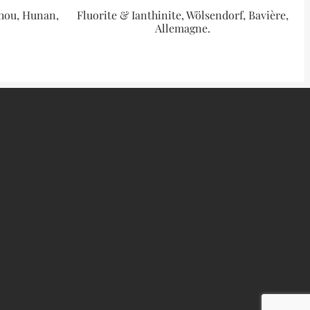
zhou, Hunan,
Fluorite & Ianthinite, Wölsendorf, Bavière,
Allemagne.