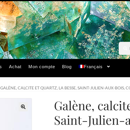
Reche
Reche
pour :
s
Achat
Mon compte
Blog
Français
GALÈNE, CALCITE ET QUARTZ, LA BESSE, SAINT-JULIEN-AUX-BOIS, 
Galène, calcit
Saint-Julien-
🔍