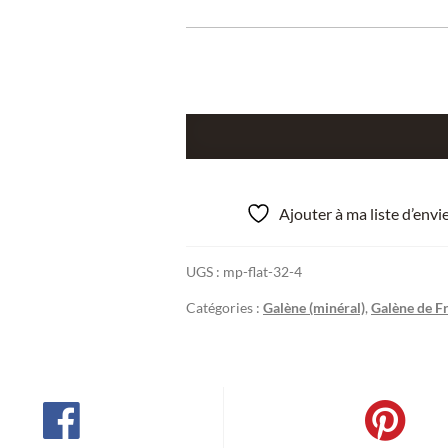
quantité
de
Galène,
calcite
Ajouter à ma liste d’env
et
quartz,
UGS :
mp-flat-32-4
La
Besse,
Catégories :
Galène (minéral)
,
Galène de F
Saint-
Julien-
aux-
Bois,
Corrèze.