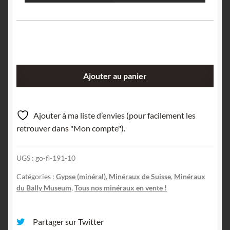
quantité
Ajouter au panier
de
Gypsgruppe
(Gypse),
Ajouter à ma liste d’envies (pour facilement les
Urserntal
retrouver dans "Mon compte").
(Urseren),
Uri,
UGS :
go-fl-191-10
Suisse.
Catégories :
Gypse (minéral)
,
Minéraux de Suisse
,
Minéraux
du Bally Museum
,
Tous nos minéraux en vente !
Partager sur Twitter