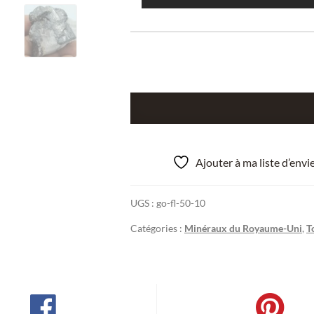
quantité
de
Huebnerite,
Scheelite
Ajouter à ma liste d’env
et
Powellite,
UGS :
go-fl-50-10
Mine
Carrock,
Catégories :
Minéraux du Royaume-Uni
,
T
Cumberland,
Royaume-
Uni.