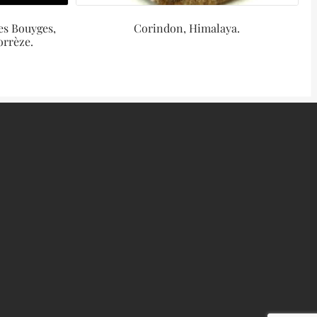
es Bouyges,
Corindon, Himalaya.
orrèze.