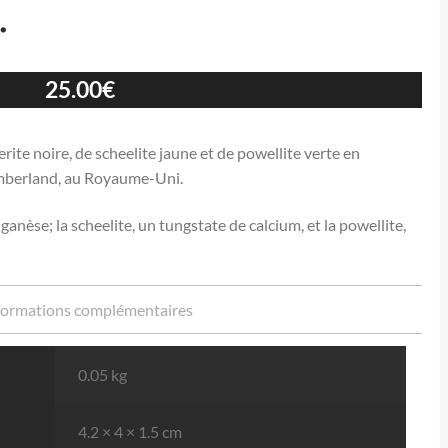
.
25.00
€
rite noire, de scheelite jaune et de powellite verte en
mberland, au Royaume-Uni.
nèse; la scheelite, un tungstate de calcium, et la powellite,
formations complémentaires
0.05 kg
4.2 × 4 × 1.5 cm