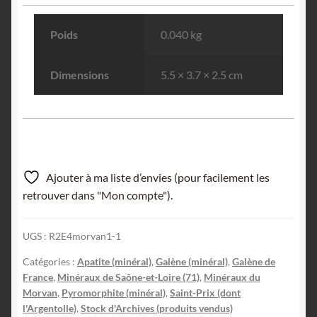
Poids
0.040 kg
Dimensions
5.5 × 3.7 × 2.5 cm
Ajouter à ma liste d’envies (pour facilement les
retrouver dans "Mon compte").
UGS :
R2E4morvan1-1
Catégories :
Apatite (minéral)
,
Galène (minéral)
,
Galène de
France
,
Minéraux de Saône-et-Loire (71)
,
Minéraux du
Morvan
,
Pyromorphite (minéral)
,
Saint-Prix (dont
l'Argentolle)
,
Stock d'Archives (produits vendus)