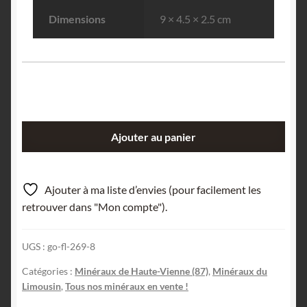
Dimensions
9 × 4.5 × 2.5 cm
quantité
Ajouter au panier
de
Lépidolite,
Le
Ajouter à ma liste d’envies (pour facilement les
Coudier,
retrouver dans "Mon compte").
Ambazac,
Haute-
UGS :
go-fl-269-8
Vienne,
Limousin.
Catégories :
Minéraux de Haute-Vienne (87)
,
Minéraux du
Limousin
,
Tous nos minéraux en vente !