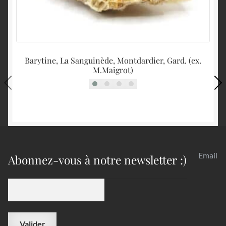
Barytine, La Sanguinède, Montdardier, Gard. (ex.
A
M.Maigrot)
Email
Abonnez-vous à notre newsletter :)