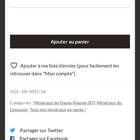
quantité
Ajouter au panier
de
Lot
d’Agate,
Ajouter à ma liste d’envies (pour facilement les
La
retrouver dans "Mon compte").
Porcelaine,
Persac,
UGS :
EN-5015-16
Haute-
Vienne.
Catégories :
Minéraux de Haute-Vienne (87)
,
Minéraux du
Limousin
,
Tous nos minéraux en vente !
Partager sur Twitter
Partager sur Facebook