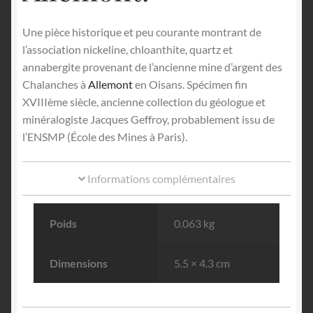
Une pièce historique et peu courante montrant de
l’association nickeline, chloanthite, quartz et
annabergite provenant de l’ancienne mine d’argent des
Chalanches à
Allemont
en Oisans. Spécimen fin
XVIIIème siècle, ancienne collection du géologue et
minéralogiste Jacques Geffroy, probablement issu de
l’ENSMP (École des Mines à Paris).
Informations complémentaires
Poids
0.063 kg
Dimensions
5.5 × 4.3 cm