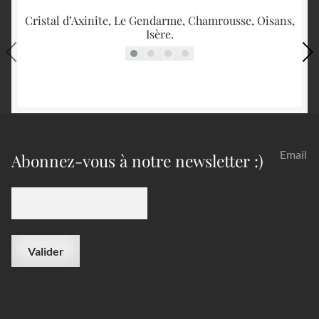
Cristal d’Axinite, Le Gendarme, Chamrousse, Oisans,
Té
Isère.
Email
Abonnez-vous à notre newsletter :)