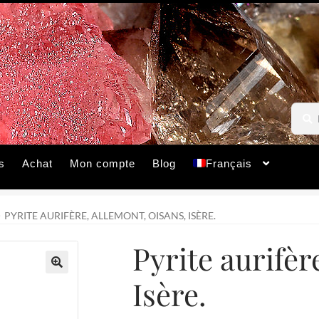
Reche
Reche
pour :
s
Achat
Mon compte
Blog
Français
PYRITE AURIFÈRE, ALLEMONT, OISANS, ISÈRE.
Pyrite aurifèr
Isère.
🔍