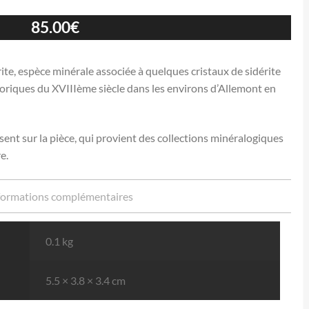
85.00
€
ite, espèce minérale associée à quelques cristaux de sidérite
toriques du XVIIIème siècle dans les environs d’Allemont en
ent sur la pièce, qui provient des collections minéralogiques
e.
formations complémentaires
0.1 kg
5.5 × 3.8 × 3.4 cm