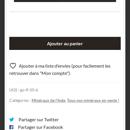
quantité
Ajouter au panier
de
Pyrolusite,
Mine
Ajouter à ma liste d’envies (pour facilement les
de
retrouver dans "Mon compte").
Kajlidongri,
Jhabua,
UGS :
go-fl-50-6
Inde.
Catégories :
Minéraux de l'Inde
,
Tous nos minéraux en vente !
Partager sur Twitter
Partager sur Facebook