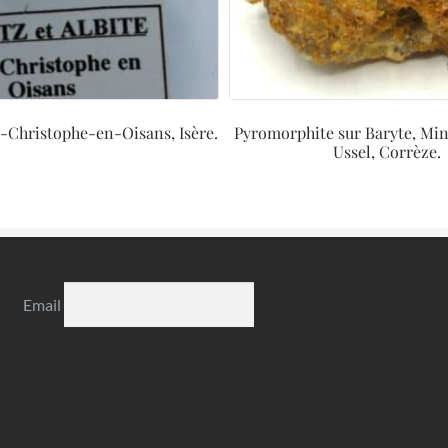
t-Christophe-en-Oisans, Isère.
Pyromorphite sur Baryte, Min
Ussel, Corrèze.
Email