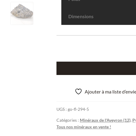
Dimensions
quantité
de
Pyromorphite
&
Ajouter à ma liste d’env
Beudantite,
Le
UGS :
go-fl-294-5
Kaymar,
Aveyron.
Catégories :
Minéraux de l'Aveyron (12)
,
P
Tous nos minéraux en vente !