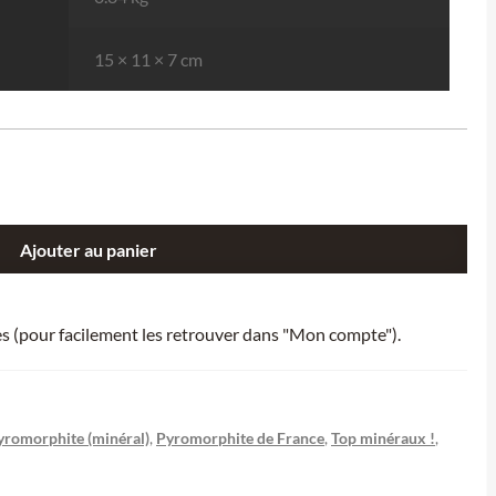
15 × 11 × 7 cm
Ajouter au panier
ies (pour facilement les retrouver dans "Mon compte").
yromorphite (minéral)
,
Pyromorphite de France
,
Top minéraux !
,