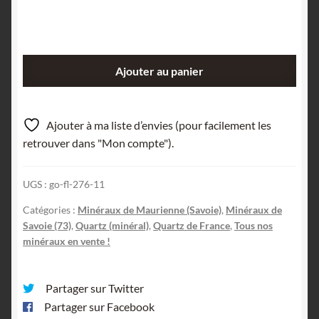
quantité
Ajouter au panier
de
Quartz
à
Ajouter à ma liste d’envies (pour facilement les
âme,
retrouver dans "Mon compte").
Le
Noirey,
UGS :
go-fl-276-11
Maurienne,
Savoie.
Catégories :
Minéraux de Maurienne (Savoie)
,
Minéraux de
Savoie (73)
,
Quartz (minéral)
,
Quartz de France
,
Tous nos
minéraux en vente !
Partager sur Twitter
Partager sur Facebook