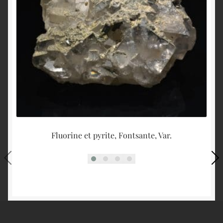
Fluorine et pyrite, Fontsante, Var.
An