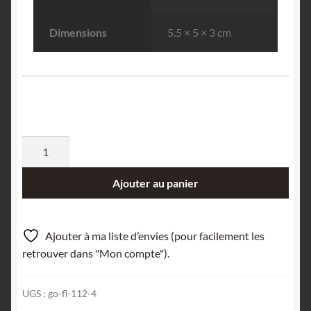
Dimensions
5.5 × 5 × 3 cm
quantité
de
Quartz,
Ajouter au panier
Chagey,
Lure,
Haute-
Ajouter à ma liste d’envies (pour facilement les
Saône.
retrouver dans "Mon compte").
UGS :
go-fl-112-4