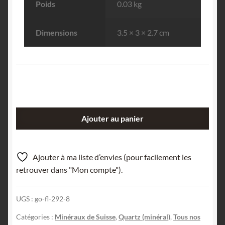
Poids
0.03 kg
Dimensions
3.5 × 3 × 2.7 cm
quantité
Ajouter au panier
de
Quartz
macromosaïque,
Ajouter à ma liste d’envies (pour facilement les
Disentis,
retrouver dans "Mon compte").
Grisons,
Suisse.
UGS :
go-fl-292-8
Catégories :
Minéraux de Suisse
,
Quartz (minéral)
,
Tous nos