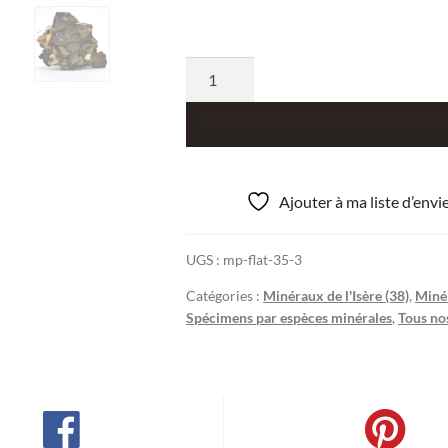
quantité
de
Quartz
sur
sidérite,
mine
Ajouter à ma liste d’env
de
Vaulnaveys,
UGS :
mp-flat-35-3
Isère.
Catégories :
Minéraux de l'Isère (38)
,
Miné
Spécimens par espèces minérales
,
Tous no