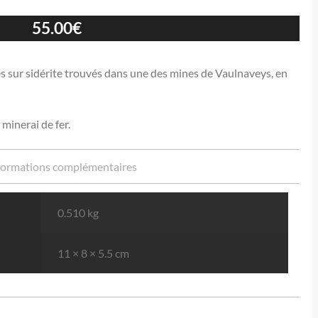
55.00
€
 sur sidérite trouvés dans une des mines de Vaulnaveys, en
minerai de fer.
formations complémentaires
0.510 kg
11 × 8 × 5.5 cm