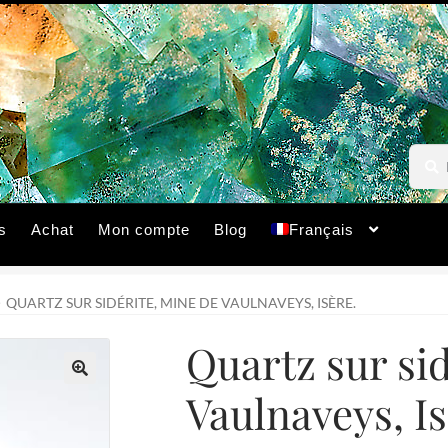
Reche
Reche
pour :
s
Achat
Mon compte
Blog
Français
QUARTZ SUR SIDÉRITE, MINE DE VAULNAVEYS, ISÈRE.
Quartz sur si
Vaulnaveys, Is
🔍