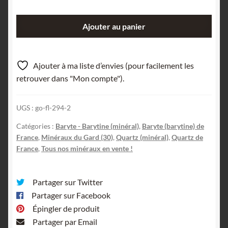
quantité
Ajouter au panier
de
Quartz
sur
Ajouter à ma liste d’envies (pour facilement les
Barytine,
retrouver dans "Mon compte").
Saint-
Bresson,
UGS :
go-fl-294-2
Gard.
Catégories :
Baryte - Barytine (minéral)
,
Baryte (barytine) de
France
,
Minéraux du Gard (30)
,
Quartz (minéral)
,
Quartz de
France
,
Tous nos minéraux en vente !
Partager sur Twitter
Partager sur Facebook
Épingler de produit
Partager par Email