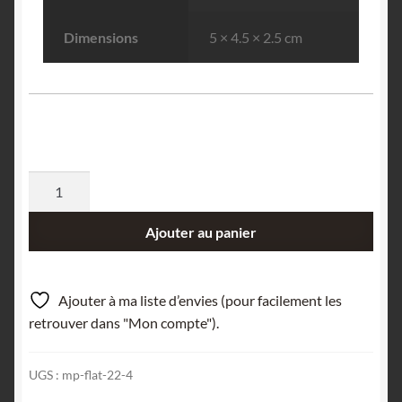
Dimensions
5 × 4.5 × 2.5 cm
quantité
de
Rétinite,
Ajouter au panier
Le
Pregnoux,
La
Ajouter à ma liste d’envies (pour facilement les
Bourboule,
retrouver dans "Mon compte").
Puy-
de-
UGS :
mp-flat-22-4
Dôme.