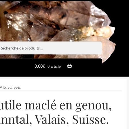
rche
rche
0.00
€
0 article
S, SUISSE.
utile maclé en genou,
nntal, Valais, Suisse.