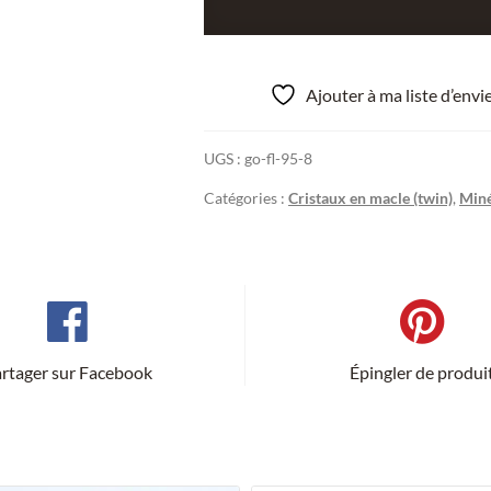
de
Cristaux
de
Ajouter à ma liste d’env
Rutile
maclé
UGS :
go-fl-95-8
en
genou,
Catégories :
Cristaux en macle (twin)
,
Miné
Lercheltini,
Binntal,
Valais,
Suisse.
rtager sur Facebook
Épingler de produi