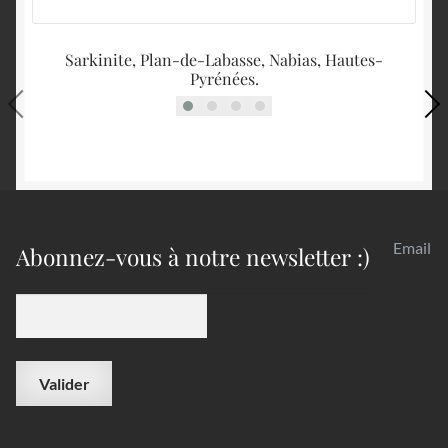
Sarkinite, Plan-de-Labasse, Nabias, Hautes-
Py
Pyrénées.
Email
Abonnez-vous à notre newsletter :)