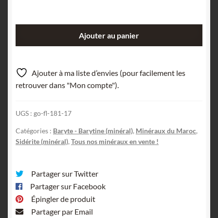
quantité
Ajouter au panier
de
Sidérite
sur
Ajouter à ma liste d’envies (pour facilement les
Baryte,
retrouver dans "Mon compte").
Taouz,
Maroc.
UGS :
go-fl-181-17
Catégories :
Baryte - Barytine (minéral)
,
Minéraux du Maroc
,
Sidérite (minéral)
,
Tous nos minéraux en vente !
Partager sur Twitter
Partager sur Facebook
Épingler de produit
Partager par Email