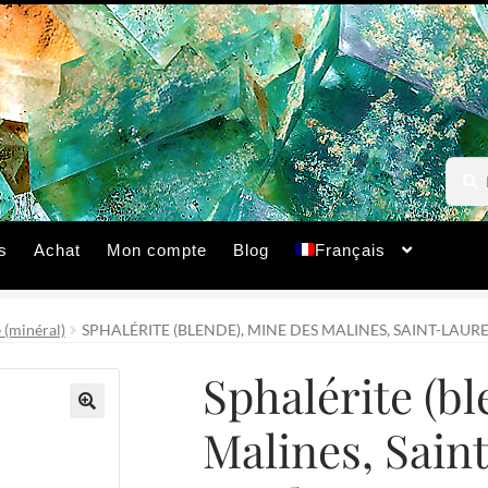
Reche
Reche
pour :
s
Achat
Mon compte
Blog
Français
 (minéral)
SPHALÉRITE (BLENDE), MINE DES MALINES, SAINT-LAUR
Sphalérite (bl
Malines, Sain
🔍