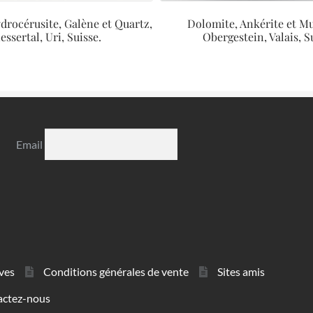
drocérusite, Galène et Quartz,
Dolomite, Ankérite et Mu
essertal, Uri, Suisse.
Obergestein, Valais, S
Email
ves
Conditions générales de vente
Sites amis
actez-nous