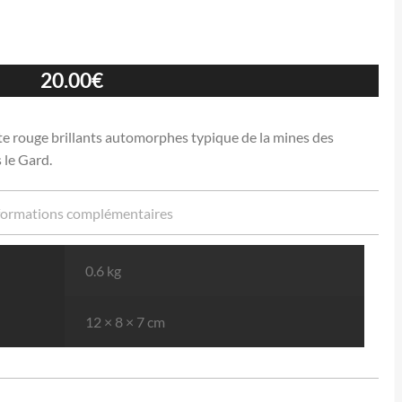
20.00
€
te rouge brillants automorphes typique de la mines des
 le Gard.
formations complémentaires
0.6 kg
12 × 8 × 7 cm