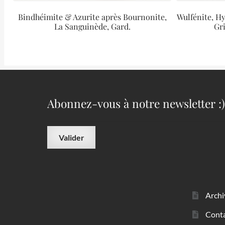
Bindhéimite & Azurite après Bournonite,
Wulfénite, Hy
La Sanguinède, Gard.
Gri
Abonnez-vous à notre newsletter :)
Archi
Cont