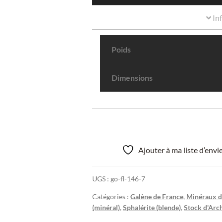
In
Poids
Dimensions
Ajouter à ma liste d’env
UGS :
go-fl-146-7
Catégories :
Galène de France
,
Minéraux de
(minéral)
,
Sphalérite (blende)
,
Stock d'Arch