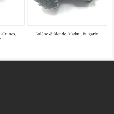
e-Cuines,
Galène & Blende, Madan, Bulgarie.
e.