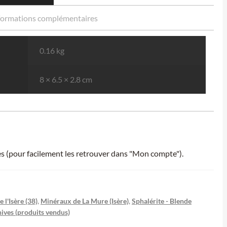
formations complémentaires
0.16 kg
8 × 6.5 × 2.8 cm
ies (pour facilement les retrouver dans "Mon compte").
 l'Isère (38)
,
Minéraux de La Mure (Isère)
,
Sphalérite - Blende
ives (produits vendus)