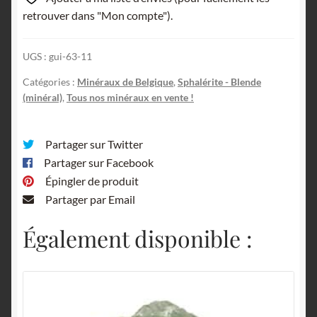
de
retrouver dans "Mon compte").
Plombières
(Bleyberg),
UGS :
gui-63-11
province
de
Catégories :
Minéraux de Belgique
,
Sphalérite - Blende
Liège,
(minéral)
,
Tous nos minéraux en vente !
Belgique.
Partager sur Twitter
Partager sur Facebook
Épingler de produit
Partager par Email
Également disponible :