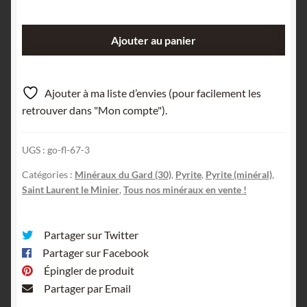
quantité
Ajouter au panier
de
Stalactite
de
Ajouter à ma liste d’envies (pour facilement les
Pyrite,
retrouver dans "Mon compte").
Les
Cèdres,
UGS :
go-fl-67-3
Mine
des
Catégories :
Minéraux du Gard (30)
,
Pyrite
,
Pyrite (minéral)
,
Malines,
Saint Laurent le Minier
,
Tous nos minéraux en vente !
St-
Laurent-
Partager sur Twitter
le-
Partager sur Facebook
Minier,
Épingler de produit
Gard.
Partager par Email