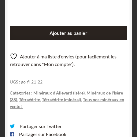
quantité
Ajouter au panier
de
Tétraédrite,
Allevard,
Ajouter à ma liste d’envies (pour facilement les
Massif
retrouver dans "Mon compte").
de
Belledonne,
UGS :
go-fl-21-22
Isère.
Catégories :
Minéraux d'Allevard (Isère)
,
Minéraux de l'Isère
(38)
,
Tétraédrite
,
Tétraédrite (minéral)
,
Tous nos minéraux en
vente !
Partager sur Twitter
Partager sur Facebook