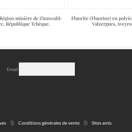
, Région minière de Zinnwald-
Fluorite (Fluorine) en polyè
c, République Tchèque.
Valzergues, Aveyro
Email
ves
Conditions générales de vente
Sites amis