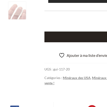
quantité
de
Ulexite,
Bore,
Ajouter à ma liste d’env
comté
de
UGS :
gui-117-20
Kern,
Californie,
Catégories :
Minéraux des USA
,
Minéraux
États-
vente !
Unis.