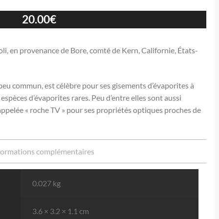
20.00
€
oli, en provenance de Bore, comté de Kern, Californie, États-
 peu commun, est célèbre pour ses gisements d’évaporites à
spèces d’évaporites rares. Peu d’entre elles sont aussi
 appelée « roche TV » pour ses propriétés optiques proches de
formations complémentaires
0.027 kg
3.6 × 3.2 × 1.1 cm