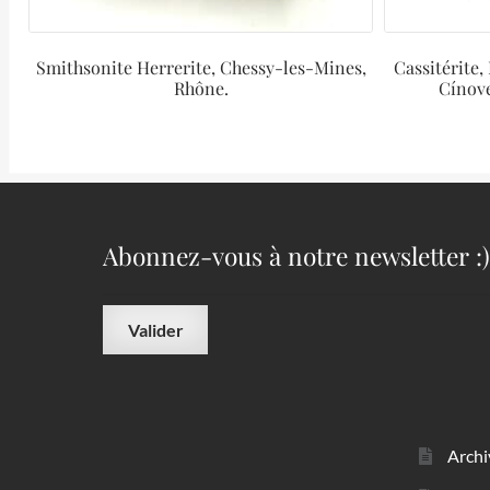
Smithsonite Herrerite, Chessy-les-Mines,
Cassitérite
Rhône.
Cínove
Abonnez-vous à notre newsletter :)
Archi