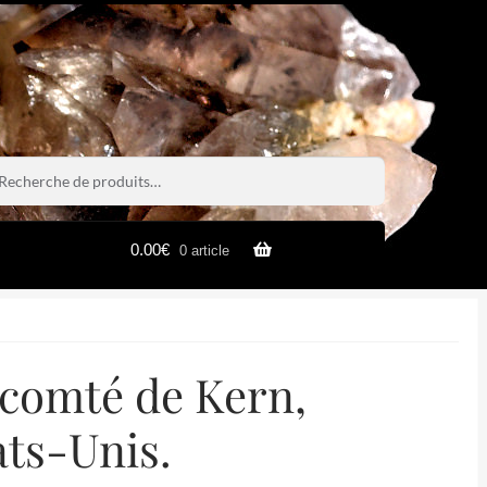
rche
rche
0.00
€
0 article
, comté de Kern,
ats-Unis.