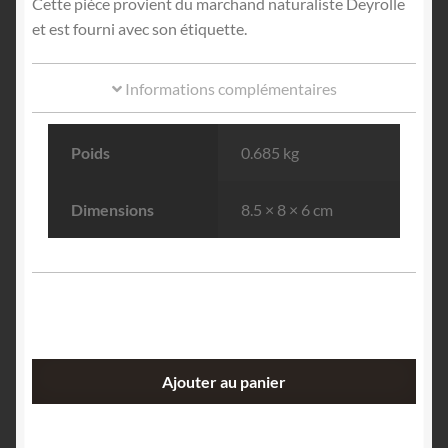
Cette pièce provient du marchand naturaliste Deyrolle
et est fourni avec son étiquette.
Informations complémentaires
Poids
0.685 kg
Dimensions
8.5 × 8 × 6 cm
quantité
Ajouter au panier
de
Withérite,
Fallowfield,