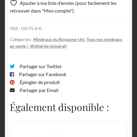
Ajouter à ma liste d’envies (pour facilement les
Northumberland,
retrouver dans "Mon compte").
Angleterre,
Royaume-
UGS :
GO-FL-6-K
Uni.
Catégories :
Minéraux du Royaume-Uni
,
Tous nos minéraux
en vente !
,
Withérite (minéral)
Partager sur Twitter
Partager sur Facebook
Épingler de produit
Partager par Email
Également disponible :