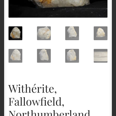
English
Withérite,
Fallowfield,
Northumberland,