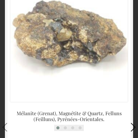
Mélanite (Grenat), Magnétite & Quartz, Felluns
Ba
(Feilluns), Pyrénées-Orientales.