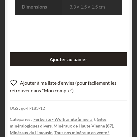
Dimensions
3.3 × 1.5 × 1.5 cm
quantité
Ajouter au panier
de
Wolframite,
Puy-
Ajouter à ma liste d’envies (pour facilement les
les-
retrouver dans "Mon compte").
Vignes,
Haute-
UGS :
go-fl-183-12
Vienne,
Limousin.
Catégories :
Ferbérite - Wolframite (minéral)
,
Gîtes
minéralogiques divers
,
Minéraux de Haute-Vienne (87)
,
Minéraux du Limousin
,
Tous nos minéraux en vente !