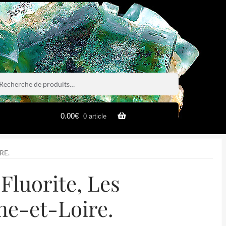
rche
rche
0.00
€
0 article
RE.
Fluorite, Les
ne-et-Loire.