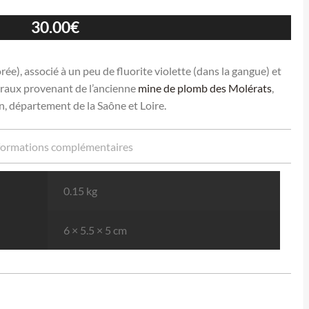
30.00
€
ée), associé à un peu de fluorite violette (dans la gangue) et
néraux provenant de l’ancienne
mine de plomb des Molérats
,
, département de la Saône et Loire.
formations complémentaires
0.15 kg
6 × 5.5 × 5 cm