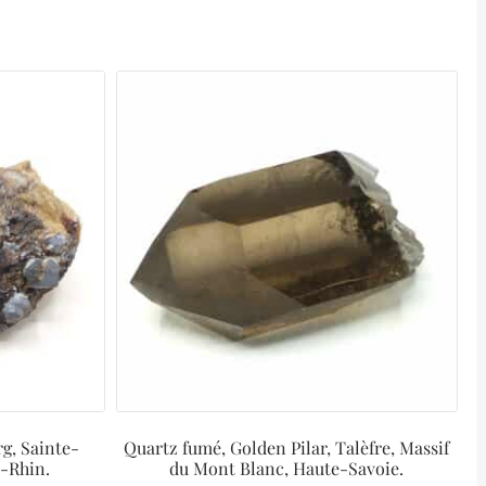
rg, Sainte-
Quartz fumé, Golden Pilar, Talèfre, Massif
-Rhin.
du Mont Blanc, Haute-Savoie.