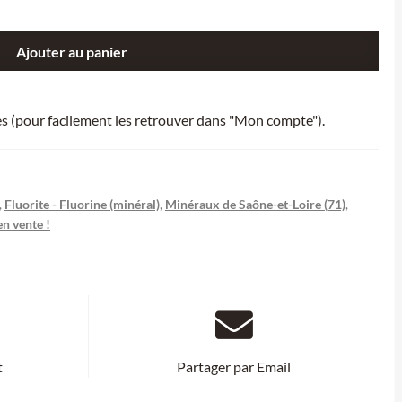
Ajouter au panier
ies (pour facilement les retrouver dans "Mon compte").
,
Fluorite - Fluorine (minéral)
,
Minéraux de Saône-et-Loire (71)
,
n vente !
t
Partager par Email