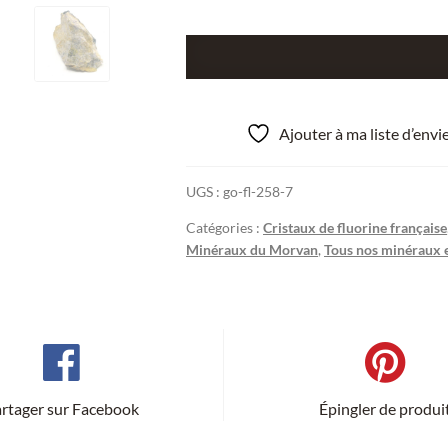
quantité
de
Plomb
noir
Ajouter à ma liste d’env
et
Fluorite,
UGS :
go-fl-258-7
Les
Molérats,
Catégories :
Cristaux de fluorine française
Saône-
Minéraux du Morvan
,
Tous nos minéraux e
et-
Loire.
rtager sur Facebook
Épingler de produi